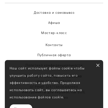
Доставка и самовывоз
Афиша
Мастер-класс
Контакты
Публичная оферта
Политика конфиденциальности
Наш сайт использует файлы cookie чтобы
улучшить работу сайта, повысить его
ИП Равон Маргарита Юрьевна
ИНН 773468188627
эффективность и удобство. Продолжая
ОГРНИП 325774600442690
использовать сайт, вы соглашаетесь на
Инструменты для керамистов SOIL
использование файлов cookie.
Россия, Москва