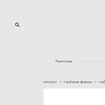
Пуансоны
Глубокие фор
каталог
>
глубокие формы
>
глу