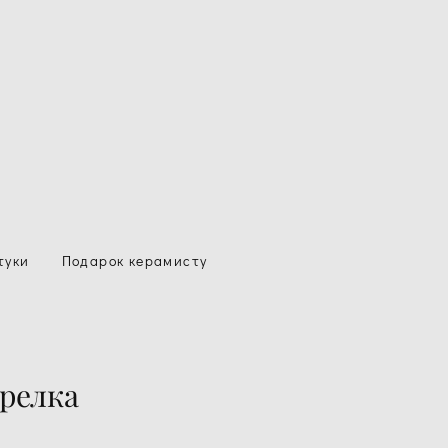
туки
Подарок керамисту
арелка