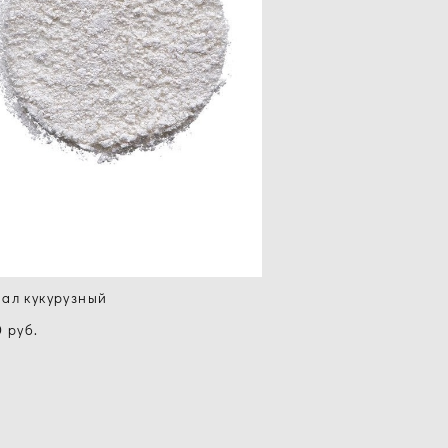
ал кукурузный
0 pуб.