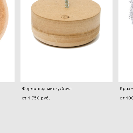
Форма под миску/боул
Крахм
от 1 750 pуб.
от 10