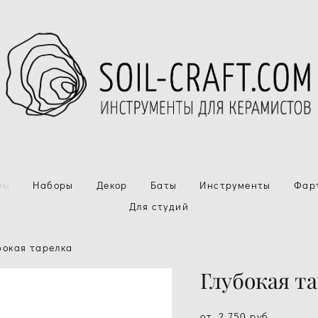
мы
Наборы
Декор
Баты
Инструменты
Фар
Для студий
бокая тарелка
Глубокая т
от 2 750 pуб.