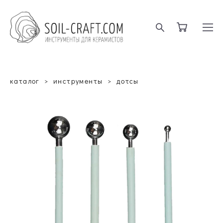
каталог
>
инструменты
>
дотсы