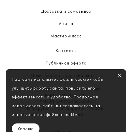
Доставка и самовывоз
Афиша
Мастер-класс
Контакты
Публичная оферта
Политика конфиденциальности
Наш сайт использует файлы cookie чтобы
улучшить работу сайта, повысить его
ИП Равон Маргарита Юрьевна
ИНН 773468188627
эффективность и удобство. Продолжая
ОГРНИП 325774600442690
использовать сайт, вы соглашаетесь на
Инструменты для керамистов SOIL
использование файлов cookie.
Россия, Москва
Хорошо
сайт от vigbo